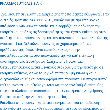
PHARMACEUTICALS S.A.
»:
Έχει υιοθετήσει Σύστημα Διαχείρισης της ποιότητας σύμφωνα με το
Διεθνές Πρότυπο
ISO 9001:2015
, καθώς και με την
υπουργική
απόφαση 1348/2004
τα οποία και εφαρμόζει σε ολόκληρη την
εταιρεία και σε όλες τις δραστηριότητες που έχουν επίπτωση στην
ποιότητα των προϊόντων της και την ικανοποίηση των πελατών της.
Ανασκοπεί και βελτιώνει συνεχώς τα χαρακτηριστικά των
προϊόντων της, όπου είναι εφικτό , καθώς και την
αποτελεσματικότητα των Διεργασιών της και κατ’ επέκταση
ολόκληρου του Συστήματος Διαχείρισης Ποιότητας.
Θέτει μετρήσιμους αντικειμενικούς στόχους για την ποιότητα σε
εταιρικό επίπεδο, σε λειτουργικό επίπεδο Τμημάτων ή και /
Διεργασιών καθώς και όσον αφορά στα προϊόντα. Οι στόχοι αυτοί
καθιερώνονται και αξιολογούνται ως προς τον βαθμό επίτευξης
τους στα πλαίσια της ανασκόπησης του Συστήματος Διαχείρισης
Ποιότητας από την Διοίκηση της εταιρείας.
Επενδύει στην συνεχή κατάρτιση, ενημέρωση και εκπαίδευση
στελεχών της ώστε να κάθε δραστηριότητα τους να είναι ποιοτική.